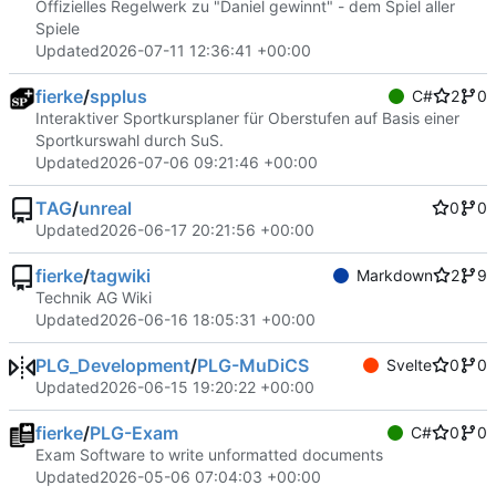
Offizielles Regelwerk zu "Daniel gewinnt" - dem Spiel aller
Spiele
Updated
2026-07-11 12:36:41 +00:00
fierke
/
spplus
C#
2
0
Interaktiver Sportkursplaner für Oberstufen auf Basis einer
Sportkurswahl durch SuS.
Updated
2026-07-06 09:21:46 +00:00
TAG
/
unreal
0
0
Updated
2026-06-17 20:21:56 +00:00
fierke
/
tagwiki
Markdown
2
9
Technik AG Wiki
Updated
2026-06-16 18:05:31 +00:00
PLG_Development
/
PLG-MuDiCS
Svelte
0
0
Updated
2026-06-15 19:20:22 +00:00
fierke
/
PLG-Exam
C#
0
0
Exam Software to write unformatted documents
Updated
2026-05-06 07:04:03 +00:00