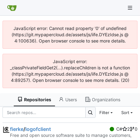
JavaScript error: Cannot read property '0' of undefined
(https://git.mypapercloud.de/assets/js/iife.DYEzIdse.js @
4:100636). Open browser console to see more details.
JavaScript error:
_classPrivateFieldGet2(...).replaceChildren is not a function
(https://git.mypapercloud.de/assets/js/iife.DYEzIdse.js @
4:89257). Open browser console to see more details. (20)
Repositories
Users
Organizations
Filter
Sort
fierke
/
logofclient
C#
2
0
Free and open source software suite to manage customers,