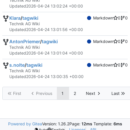
Technik AG Wiki
Updated
2026-04-24 13:02:24 +00:00
Klara
/
tagwiki
Markdown
0
0
Technik AG Wiki
Updated
2026-04-24 13:01:56 +00:00
AntonPriemer
/
tagwiki
Markdown
0
0
Technik AG Wiki
Updated
2026-04-24 13:01:04 +00:00
s.nolte
/
tagwiki
Markdown
0
0
Technik AG Wiki
Updated
2026-04-24 13:00:35 +00:00
First
Previous
1
2
Next
Last
Powered by Gitea
Version: 1.26.2
Page:
12ms
Template:
6ms
Licenses
API
Auto
English